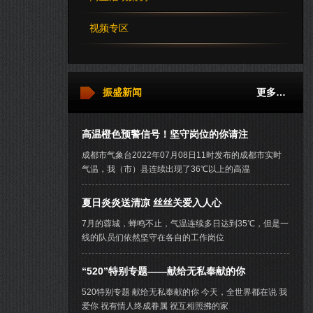
视频专区
振盛新闻
更多…
高温橙色预警信号！坚守岗位的你请注
成都市气象台2022年07月08日11时发布的成都市实时
气温，我（市）县连续出现了36℃以上的高温
夏日炎炎送清凉 丝丝关爱入人心
7月的蓉城，蝉鸣不止，气温连续多日达到35℃，但是一
线的队员们依然坚守在各自的工作岗位
“520”特别专题——献给无私奉献的你
520特别专题 献给无私奉献的你 今天，全世界都在说 我
爱你 祝有情人终成眷属 祝互相照拂的家