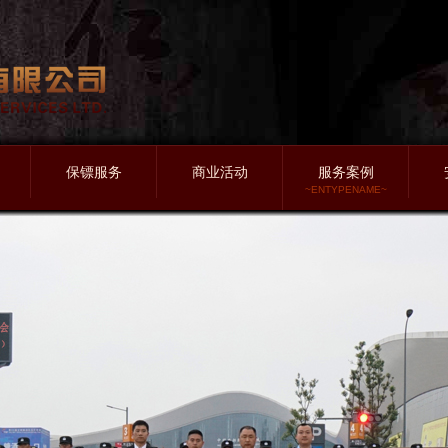
保镖服务
商业活动
服务案例
~ENTYPENAME~
贴身保镖
大小型赛事保安
长期保安案例
明星保镖
大型展览会保安
保镖临勤案例
家政保镖
大型演唱会保安
商业活动案例
保镖文秘
电影发布会保安
视频专区
特种保镖
小型歌迷会保安
押运保镖
企业产品会保安
政要保镖
车展产品展保安
安
护送保镖
企业开业会保安
纠纷维稳保安