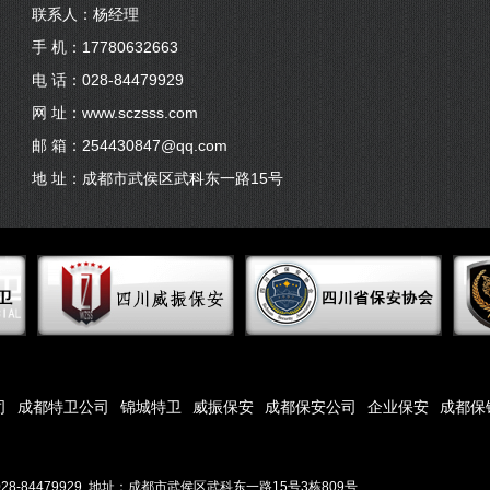
联系人：杨经理
手 机：17780632663
电 话：028-84479929
网 址：www.sczsss.com
邮 箱：254430847@qq.com
地 址：成都市武侯区武科东一路15号
司
成都特卫公司
锦城特卫
威振保安
成都保安公司
企业保安
成都保
28-84479929 地址：成都市武侯区武科东一路15号3栋809号