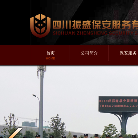
首页
公司简介
保安服务
HOME
振盛简介
政务保安
振盛愿景
医院保安
振盛理念
商场保安
振盛价值
企业保安
振盛团队
物业保安
振盛誓言
学校保安
公司资质
工地保安
写字楼保
公园保安