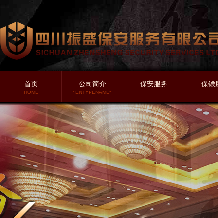
首页
公司简介
保安服务
保镖
HOME
~ENTYPENAME~
振盛简介
政务保安
贴身
振盛愿景
医院保安
明星
振盛理念
商场保安
家政
振盛价值
企业保安
保镖
振盛团队
物业保安
特种
振盛誓言
学校保安
押运
公司资质
工地保安
政要
写字楼保安
护送
公园保安