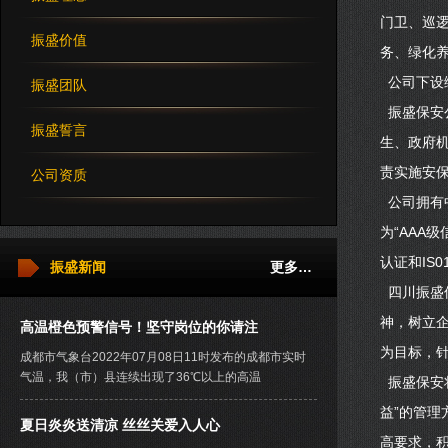
门卫、巡
振盛价值
务、绿化
公司下设
振盛团队
振盛保安公
振盛誓言
生、政府
责实施安
公司资质
公司拥有
为“AAA
认证和IS
振盛新闻
更多…
四川振盛
神，树立
高温橙色预警信号！坚守岗位的你请注
为目标，
成都市气象台2022年07月08日11时发布的成都市实时
气温，我（市）县连续出现了36℃以上的高温
振盛保安
益”的管理
夏日炎炎送清凉 丝丝关爱入人心
高要求，