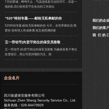
7月的蓉城，蝉鸣不止，气温连续多日达到35℃，但是一
线的队员们依然坚守在各自的工作岗位
“520”特别专题——献给无私奉献的你
我们的企业
520特别专题 献给无私奉献的你 今天，全世界都在说 我
我们的客户
爱你 祝有情人终成眷属 祝互相照拂的家
我 们 的
五一劳动节|向坚守岗位的保安员致敬
五一劳动节 |向坚守岗位的保安员致敬 为确保各客户单位
欢度假日，我公司坚持预防为主、防
企业名片
四川振盛保安服务有限公司
Sichuan Zhen Sheng Security Service Co., Ltd.
服务热线：028-84479929